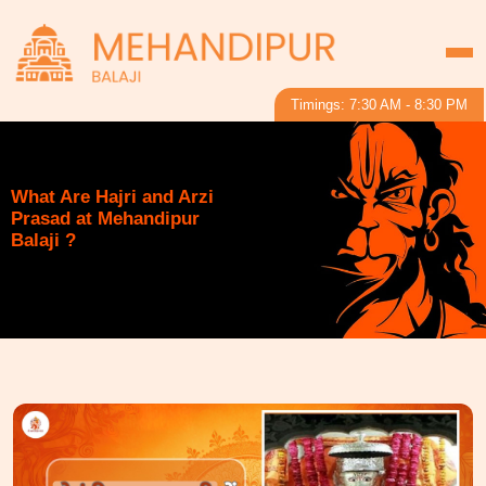
Timings: 7:30 AM - 8:30 PM
What Are Hajri and Arzi
Prasad at Mehandipur
Balaji ?