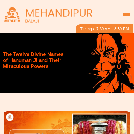
Timings: 7:30 AM - 8:30 PM
The Twelve Divine Names
of Hanuman Ji and Their
Miraculous Powers