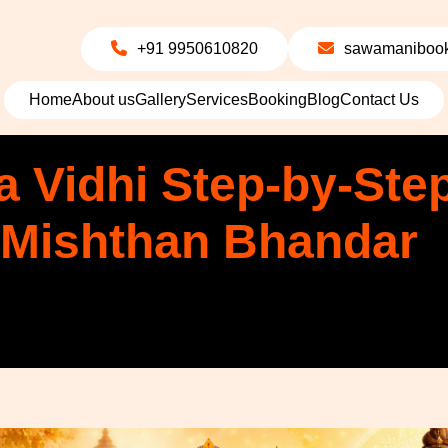
+91 9950610820
sawamanibook
Home
About us
Gallery
Services
Booking
Blog
Contact Us
a Vidhi Step-by-Ste
Mishthan Bhandar