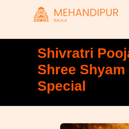
Shivratri Pooj
Shree Shyam 
Special