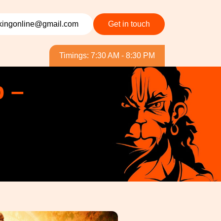
ingonline@gmail.com
Get in touch
Timings: 7:30 AM - 8:30 PM
p –