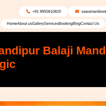
+91 9950610820
sawamanibook
Home
About us
Gallery
Services
Booking
Blog
Contact Us
ndipur Balaji Mandi
gic