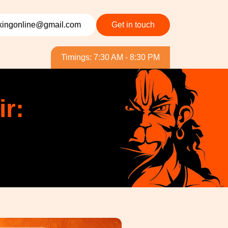
ingonline@gmail.com
Get in touch
Timings: 7:30 AM - 8:30 PM
r: