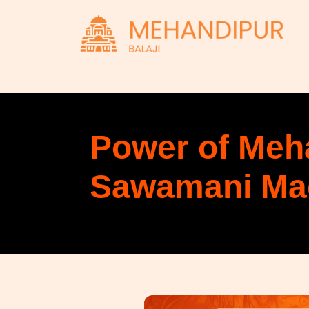
Power of Meha
Sawamani Ma