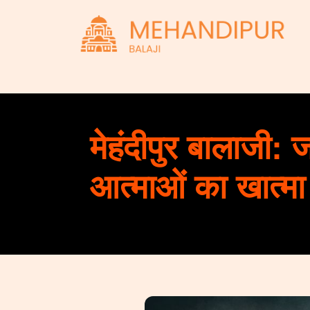
मेहंदीपुर बालाजी: ज
आत्माओं का खात्मा