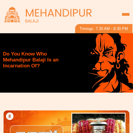
Timings: 7:30 AM - 8:30 PM
Do You Know Who
Mehandipur Balaji Is an
Incarnation Of?