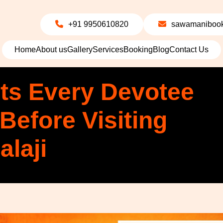
+91 9950610820
sawamanibook
Home
About us
Gallery
Services
Booking
Blog
Contact Us
ts Every Devotee
efore Visiting
laji