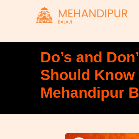
Do’s and Don’
Should Know B
Mehandipur Ba