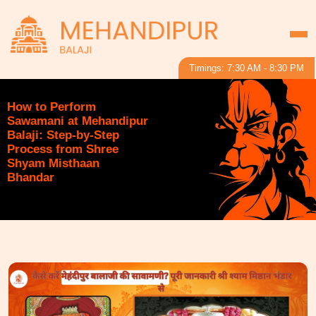
Timings: 7:30 AM - 8:30 PM
How to Perform
Sawamani at Mehandipur
Balaji: Step-by-Step
Process from Shree
Shyam Misthaan
Bhandar